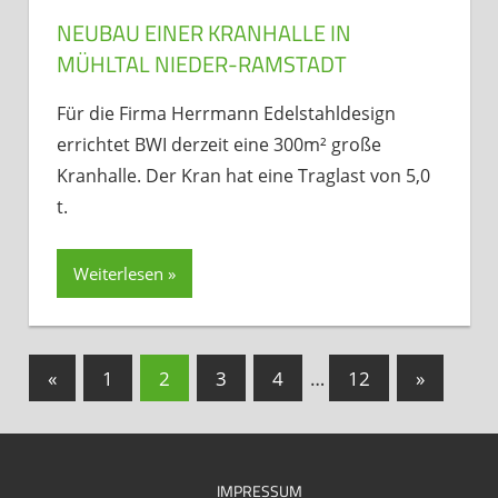
NEUBAU EINER KRANHALLE IN
MÜHLTAL NIEDER-RAMSTADT
Für die Firma Herrmann Edelstahldesign
errichtet BWI derzeit eine 300m² große
Kranhalle. Der Kran hat eine Traglast von 5,0
t.
Weiterlesen
Beitragsnavigation
Vorherige
Nächste
«
1
2
3
4
…
12
»
Beiträge
Beiträge
IMPRESSUM