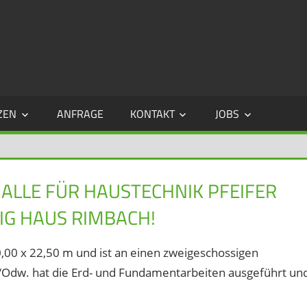
BWI
–
BAUR
ZEN
ANFRAGE
KONTAKT
JOBS
&
WILLIG
ALLE FÜR HAUSTECHNIK PFEIFER
GMBH
IG HAUS RIMBACH!
,00 x 22,50 m und ist an einen zweigeschossigen
th/Odw. hat die Erd- und Fundamentarbeiten ausgeführt un