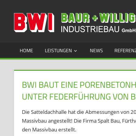
Zum
Inhalt
Industriebau
springen
HOME
LEISTUNGEN
NEWS
REFEREN
BWI BAUT EINE PORENBETONH
UNTER FEDERFÜHRUNG VON B
Die Satteldachhalle hat die Abmessungen von 20
Massivbau angestellt! Die Firma Spalt Bau, Für
den Massivbau erstellt.