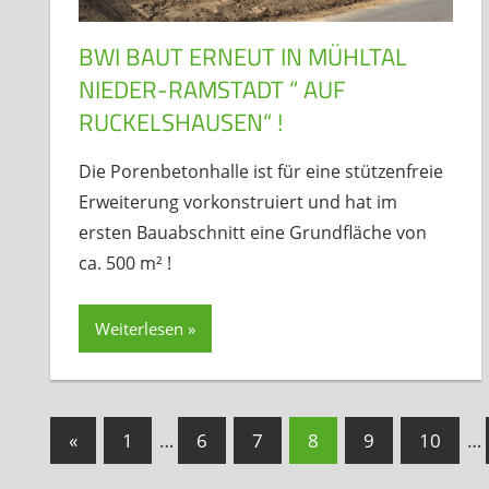
BWI BAUT ERNEUT IN MÜHLTAL
NIEDER-RAMSTADT “ AUF
RUCKELSHAUSEN“ !
Die Porenbetonhalle ist für eine stützenfreie
Erweiterung vorkonstruiert und hat im
ersten Bauabschnitt eine Grundfläche von
ca. 500 m² !
Weiterlesen
Beitragsnavigation
Vorherige
«
1
…
6
7
8
9
10
…
Beiträge