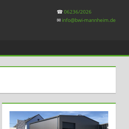
☎
06236/2026
✉
info@bwi-mannheim.de