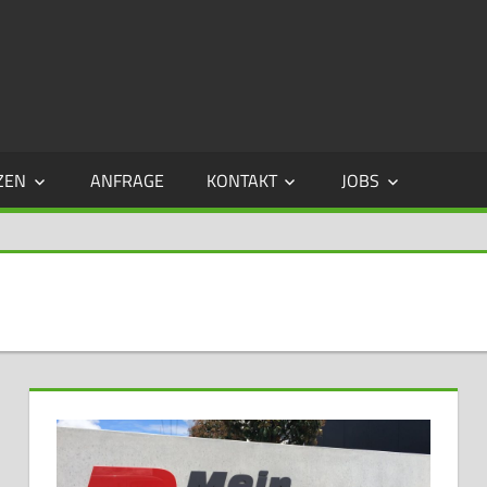
BWI
–
BAUR
ZEN
ANFRAGE
KONTAKT
JOBS
&
WILLIG
GMBH